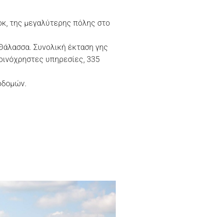
οκ, της μεγαλύτερης πόλης στο
 Θάλασσα. Συνολική έκταση γης
οινόχρηστες υπηρεσίες, 335
οδομών.