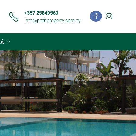
+357 25840560
info@pathproperty.com.cy
κά