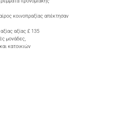
στρέμματα προνομιακής
εταίρος κοινοπραξίας απέκτησαν
αξίας αξίας £ 135
ές μονάδες,
και κατοικιών