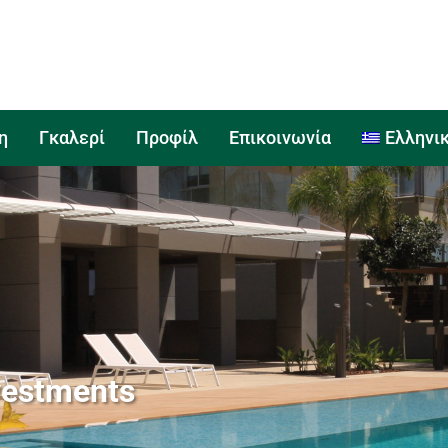
η
Γκαλερί
Προφίλ
Επικοινωνία
Ελληνι
nvestments