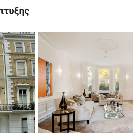
πτυξης