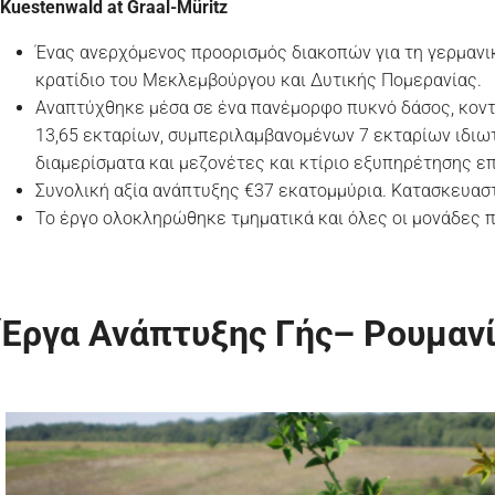
Kuestenwald at Graal-Müritz
Ένας ανερχόμενος προορισμός διακοπών για τη γερμανικ
κρατίδιο του Μεκλεμβούργου και Δυτικής Πομερανίας.
Αναπτύχθηκε μέσα σε ένα πανέμορφο πυκνό δάσος, κοντά
13,65 εκταρίων, συμπεριλαμβανομένων 7 εκταρίων ιδιωτ
διαμερίσματα και μεζονέτες και κτίριο εξυπηρέτησης ε
Συνολική αξία ανάπτυξης €37 εκατομμύρια. Κατασκευα
Το έργο ολοκληρώθηκε τμηματικά και όλες οι μονάδες 
Έργα Ανάπτυξης Γής– Ρουμαν