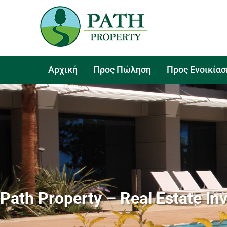
Αρχική
Προς Πώληση
Προς Ενοικίασ
Path Property – Real Estate I