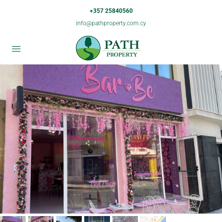
+357 25840560
info@pathproperty.com.cy