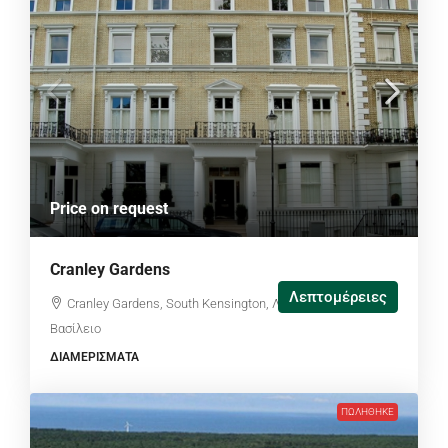
Price on request
Cranley Gardens
Λεπτομέρειες
Cranley Gardens, South Kensington, Λονδίνο, Ηνωμένο
Βασίλειο
ΔΙΑΜΕΡΊΣΜΑΤΑ
ΠΩΛΉΘΗΚΕ