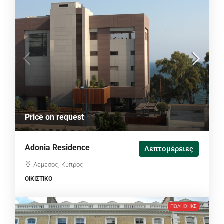
Price on request
Adonia Residence
Λεπτομέρειες
Λεμεσός, Κύπρος
ΟΙΚΙΣΤΙΚΌ
ΠΩΛΉΘΗΚΕ