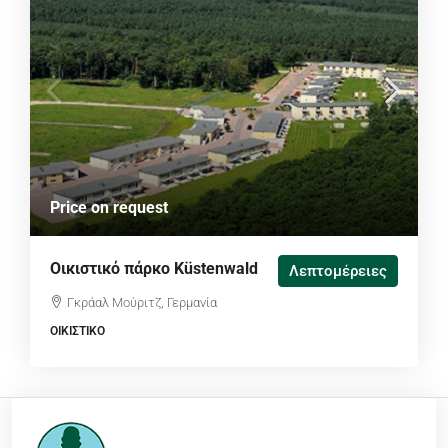
Price on request
Οικιστικό πάρκο Küstenwald
Λεπτομέρειες
Γκράαλ Μούριτζ, Γερμανία
ΟΙΚΙΣΤΙΚΌ