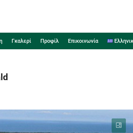
η
Γκαλερί
Προφίλ
Επικοινωνία
Ελληνι
ld