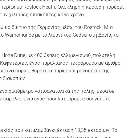
 περίφημο Rostock Heath. Ολόκληρη η περιοχή παρέχει
ουν χιλιάδες επισκέπτες κάθε χρόνο.
ομικό δίκτυο της Γερμανίας μέσω του Rostock. Μια
ο Warnemünde με το λιμάνι του Gedser στη Δανία, το
 Hohe Düne, με 400 θέσεις ελλιμενισμού, πολυτελή
. Καφετέριες, ένας παραλιακός πεζόδρομοσ με αριθμό
δάτινο πάρκο, θεματικά πάρκα και μονοπάτια της
ο διακοπών.
 ένα χιλιόμετρο νοτιοανατολικά της πόλης, μέσα σε
ην παραλία, ενώ ένας ποδηλατόδρομος οδηγεί στο
οικίας που καταλαμβάνει έκταση 13,35 εκταρίων. Τα
 καλύπτουν συνολική έκταση 6,15 εκταρίων, ενώ