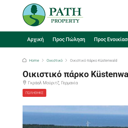
Αρχική
Προς Πώληση
Προς Ενοικίασ
Home
Οικιστικό
Οικιστικό πάρκο Küstenwald
Οικιστικό πάρκο Küstenwa
Γκράαλ Μούριτζ, Γερμανία
ΠΩΛΉΘΗΚΕ