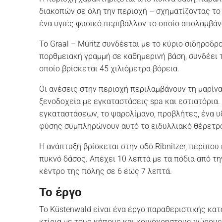
διακοπών σε όλη την περιοχή – σχηματίζοντας το
ένα υγιές φυσικό περιβάλλον το οποίο απολαμβάν
Το Graal – Müritz συνδέεται με το κύριο σιδηροδρ
πορθμειακή γραμμή σε καθημερινή βάση, συνδέει τ
οποίο βρίσκεται 45 χιλιόμετρα βόρεια.
Οι ανέσεις στην περιοχή περιλαμβάνουν τη μαρίνα
ξενοδοχεία με εγκαταστάσεις spa και εστιατόρια
εγκαταστάσεων, το ψαρολίμανο, προβλήτες, ένα υ
φύσης συμπληρώνουν αυτό το ειδυλλιακό θέρετρ
Η ανάπτυξη βρίσκεται στην οδό Ribnitzer, περίπου
πυκνό δάσος. Απέχει 10 λεπτά με τα πόδια από τ
κέντρο της πόλης σε 6 έως 7 λεπτά.
Το έργο
Το Küstenwald είναι ένα έργο παραθεριστικής κατ
κτίρια με τους κήπους και κοινόχρηστους χώρους