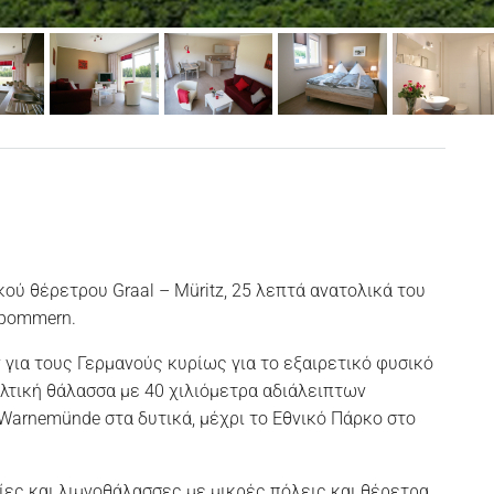
ού θέρετρου Graal – Müritz, 25 λεπτά ανατολικά του
rpommern.
 για τους Γερμανούς κυρίως για το εξαιρετικό φυσικό
λτική θάλασσα με 40 χιλιόμετρα αδιάλειπτων
 Warnemünde στα δυτικά, μέχρι το Εθνικό Πάρκο στο
ίες και λιμνοθάλασσες με μικρές πόλεις και θέρετρα